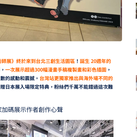
術師展》終於來到台北三創生活園區
！
誕生 20週年的
湛，
一次展示超過300幅漫畫手稿複製畫和彩色插圖
，
無數的感動和震撼。
台灣站更獨家推出與海外場不同的
加贈日本展入場限定特典，粉絲們千萬不能錯過這次難
獨家加碼展示作者創作心聲