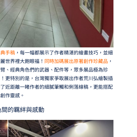
經典手稿
，每一幅都展示了作者精湛的繪畫技巧，並細
壯麗世界裡大飽眼福！
同時加碼展出原著創作珍藏品
，
手臂、經典角色們的武器、配件等，眾多展品極為珍
中！更特別的是，台灣獨家爭取展出作者荒川弘繪製插
除了近距離一睹作者的細膩筆觸和俐落線稿，更能搭配
與創作靈感。
色間的羈絆與感動