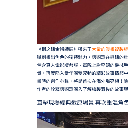
《鋼之鍊金術師展》帶來了
大量的漫畫複製
膩刻畫出角色的獨特魅力，讓觀眾在鋼鍊的
包含真人電影版戲服、軍隊上尉堅韌的機械
貴，再度陷入當年深受感動的精彩故事情節
畫時的創作心聲，將是首次在海外場亮相！
作者的詮釋讓觀眾深入了解繪製背後的故事
直擊現場經典還原場景 再次重溫角