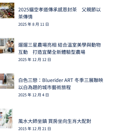
2025貓空孝道傳承感恩封茶 父親節以
茶傳情
2025 年 8 月 11 日
遛遛三星農場亮相 結合溫室美學與動物
互動 打造宜蘭全新體驗型農場
2025 年 12 月 12 日
白色三戀：Bluerider ART 冬季三展聯映
以白為題的城市藝術旅程
2025 年 12 月 4 日
風水大師坐鎮 買房坐向生肖大配對
2015 年 12 月 21 日