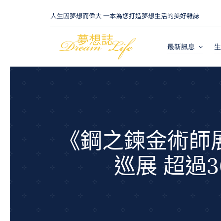
Skip
人生因夢想而偉大 一本為您打造夢想生活的美好雜誌
to
content
最新訊息
生
《鋼之鍊金術師
巡展 超過