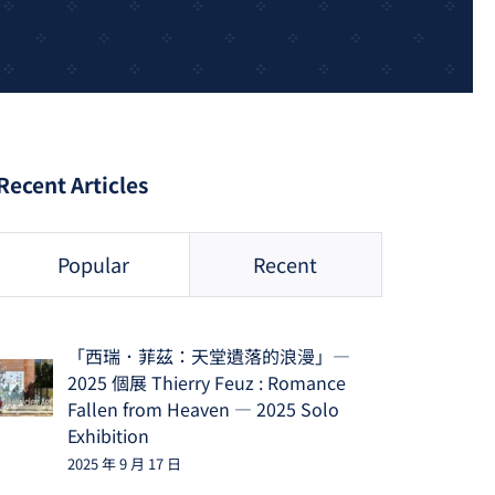
Recent Articles
Popular
Recent
「西瑞．菲茲：天堂遺落的浪漫」—
2025 個展 Thierry Feuz : Romance
Fallen from Heaven — 2025 Solo
Exhibition
2025 年 9 月 17 日