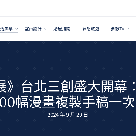
活美學
室內設計
購屋指南
夢想旅遊
夢想TV
展》台北三創盛大開幕：
300幅漫畫複製手稿一
2024 年 9 月 20 日