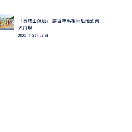
「長岐山燒酒」 讓百年馬祖地瓜燒酒榮
光再現
2025 年 5 月 27 日