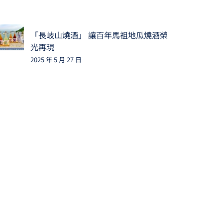
「長岐山燒酒」 讓百年馬祖地瓜燒酒榮
光再現
2025 年 5 月 27 日