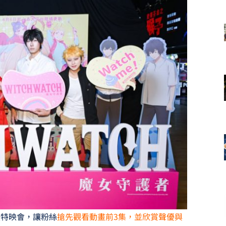
次特映會，讓粉絲
搶先觀看動畫前3集，並欣賞聲優與