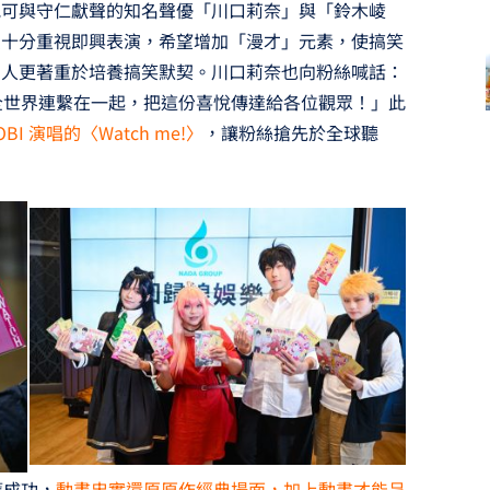
妮可與守仁獻聲的知名聲優「川口莉奈」與「鈴木崚
演十分重視即興表演，希望增加「漫才」元素，使搞笑
兩人更著重於培養搞笑默契。川口莉奈也向粉絲喊話：
能將全世界連繫在一起，把這份喜悅傳達給各位觀眾！」此
I 演唱的〈Watch me!〉
，讓粉絲搶先於全球聽
獲成功，
動畫忠實還原原作經典場面，加上動畫才能呈