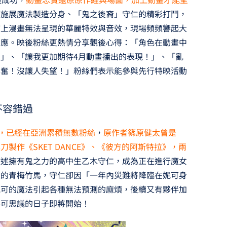
可施展魔法製造分身、「鬼之後裔」守仁的精彩打鬥，
補上漫畫無法呈現的華麗特效與音效，現場頻頻響起大
反應。映後粉絲更熱情分享觀後心得：「角色在動畫中
」、「讓我更加期待4月動畫播出的表現！」、「亂
興奮！沒讓人失望！」粉絲們表示能參與先行特映活動
不容錯過
來，已經在亞洲累積無數粉絲
，
原作者篠原健太曾是
製作《SKET DANCE》、《彼方的阿斯特拉》，兩
敘述擁有鬼之力的高中生乙木守仁，成為正在進行魔女
大的青梅竹馬，守仁卻因「一年內災難將降臨在妮可身
妮可的魔法引起各種無法預測的麻煩，後續又有夥伴加
不可思議的日子即將開始！