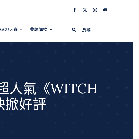
Search
GCU大賽
夢想購物
for:
人氣《WITCH
映掀好評