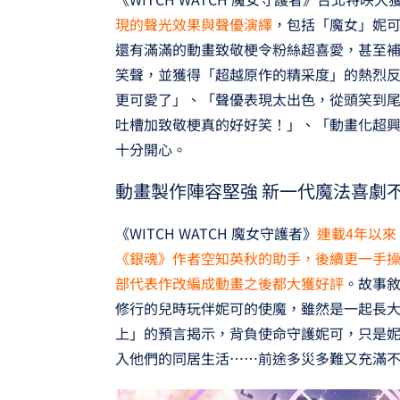
現的聲光效果與聲優演繹
，包括「魔女」妮
還有滿滿的動畫致敬梗令粉絲超喜愛，甚至
笑聲，並獲得「超越原作的精采度」的熱烈
更可愛了」、「聲優表現太出色，從頭笑到尾
吐槽加致敬梗真的好好笑！」、「動畫化超
十分開心。
動畫製作陣容堅強 新一代魔法喜劇
《WITCH WATCH 魔女守護者》
連載4年以
《銀魂》作者空知英秋的助手，後續更一手操刀
部代表作改編成動畫之後都大獲好評
。故事
修行的兒時玩伴妮可的使魔，雖然是一起長
上」的預言揭示，背負使命守護妮可，只是
入他們的同居生活……前途多災多難又充滿