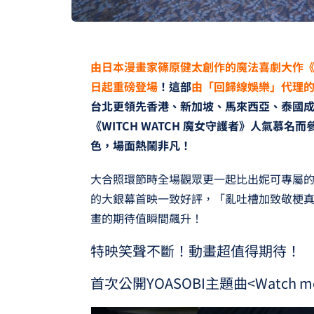
由日本漫畫家篠原健太創作的魔法喜劇大作《WI
日起重磅登場
！這部
由「回歸線娛樂」代理
台北更領先香港、新加坡、馬來西亞、泰國
《WITCH WATCH 魔女守護者》人氣慕名
色，場面熱鬧非凡！
大合照環節時全場觀眾更一起比出妮可專屬的「愛
的大銀幕首映一致好評，「亂吐槽加致敬梗
畫的期待值瞬間飆升！
特映笑聲不斷！動畫超值得期待！
首次公開YOASOBI主題曲<Watch me