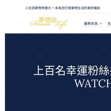
Skip
人生因夢想而偉大 一本為您打造夢想生活的美好雜誌
to
content
最新訊息
生
上百名幸運粉絲
WAT