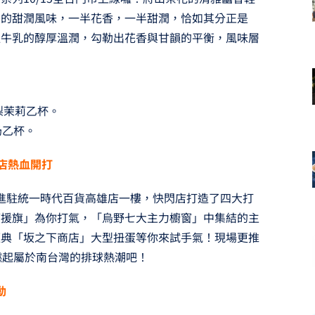
煮的甜潤風味，一半花香，一半甜潤，恰如其分正是
以牛乳的醇厚溫潤，勾勒出花香與甘韻的平衡，風味層
木梨茉莉乙杯。
奶乙杯。
店熱血開打
1 熱血進駐統一時代百貨高雄店一樓，快閃店打造了四大打
應援旗」為你打氣，「烏野七大主力櫥窗」中集結的主
經典「坂之下商店」大型扭蛋等你來試手氣！現場更推
燃起屬於南台灣的排球熱潮吧！
動