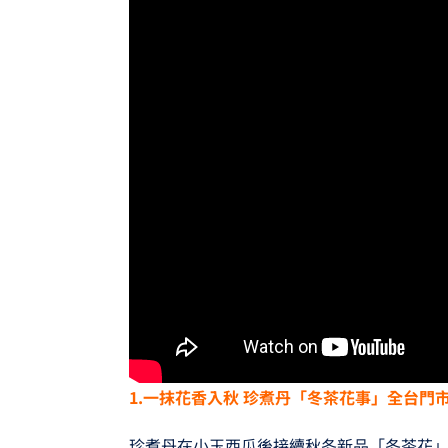
1.一抹花香入秋
珍煮丹「冬茶花事」全台門
珍煮丹在小玉西瓜後接續秋冬新品「冬茶花」系