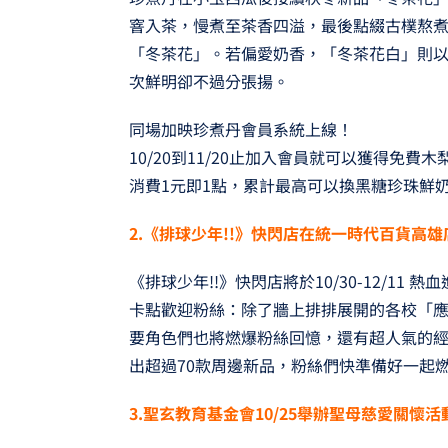
窨入茶，慢煮至茶香四溢，最後點綴古樸熬
「冬茶花」。若偏愛奶香，「冬茶花白」則
次鮮明卻不過分張揚。
同場加映珍煮丹會員系統上線！
10/20到11/20止加入會員就可以獲得免費
消費1元即1點，累計最高可以換黑糖珍珠鮮
2.《排球少年!!
》快閃店在統一時代百貨高雄
《排球少年!!》快閃店將於10/30-12/1
卡點歡迎粉絲：除了牆上排排展開的各校「
要角色們也將燃爆粉絲回憶，還有超人氣的
出超過70款周邊新品，粉絲們快準備好一起
3.聖玄教育基金會10/25
舉辦聖母慈愛關懷活