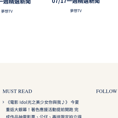
07/17一週精選新聞
24一週精選新聞
夢想TV
夢想TV
MUST READ
FOLLOW
《電影 Idol光之美少女你與我♪》 今夏
重返大銀幕！著色應援活動提前開跑 完
成作品抽電影票、公仔、再送限定拍立得