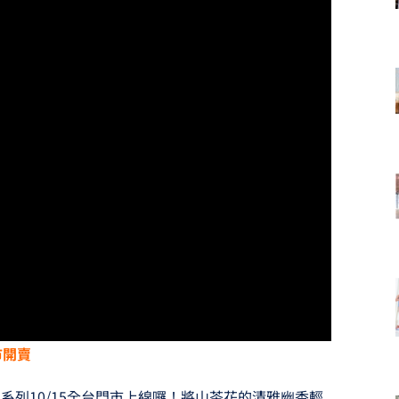
市開賣
列10/15全台門市上線囉！將山茶花的清雅幽香輕