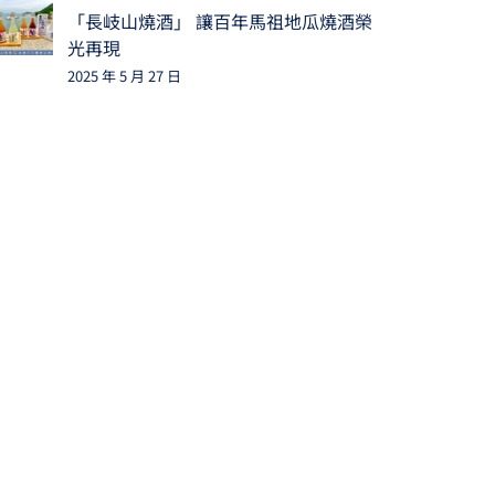
「長岐山燒酒」 讓百年馬祖地瓜燒酒榮
光再現
2025 年 5 月 27 日