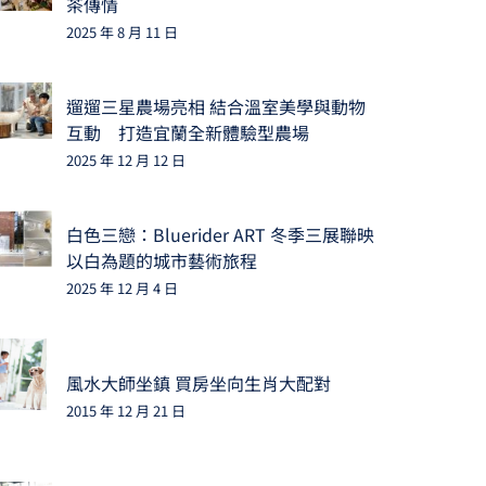
茶傳情
2025 年 8 月 11 日
遛遛三星農場亮相 結合溫室美學與動物
互動 打造宜蘭全新體驗型農場
2025 年 12 月 12 日
白色三戀：Bluerider ART 冬季三展聯映
以白為題的城市藝術旅程
2025 年 12 月 4 日
風水大師坐鎮 買房坐向生肖大配對
2015 年 12 月 21 日