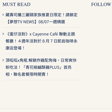
MUST READ
FOLLOW
藏壽司攜三麗鷗家族推夏日限定！請鎖定
【夢想TV NEWS】08/07一週精選
《蛋仔派對》x Cayenne Café 聯動主題
餐廳！４週年派對於８月７日凱岩咖啡永
康店登場！
頂呱呱x角瓶 解鎖炸雞配角嗨，日常爽快
新吃法！「青花椒鹹酥雞PLUS」首亮
相，聯名套餐限時開賣！